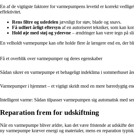
En af de vigtigste faktorer for varmepumpens levetid er korrekt vedligeh
effektivitet.
Rens filtre og udedelen
jævnligt for støv, blade og snavs.
Få udført årligt eftersyn
af en autoriseret tekniker, som kan ko
Hold øje med støj og ydeevne
– ændringer kan være tegn på slid 
En velholdt varmepumpe kan ofte holde flere år længere end en, der bli
Få et overblik over varmepumper og deres egenskaber
Sådan sikrer en varmepumpe et behageligt indeklima i sommerhuset åre
Varmepumper i hjemmet – et vigtigt skridt mod en mere bæredygtig en
Intelligent varme: Sådan tilpasser varmepumpen sig automatisk med sen
Reparation frem for udskiftning
Når en varmepumpe bliver ældre, kan det være fristende at udskifte den
ny varmepumpe kræver energi og materialer, mens en reparation typisk h