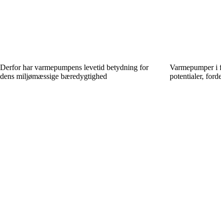
Derfor har varmepumpens levetid betydning for
Varmepumper i f
dens miljømæssige bæredygtighed
potentialer, ford