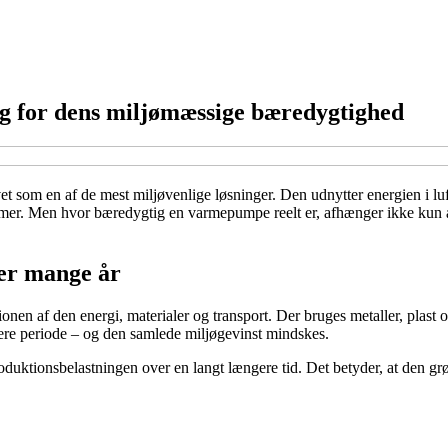
g for dens miljømæssige bæredygtighed
som en af de mest miljøvenlige løsninger. Den udnytter energien i lu
er. Men hvor bæredygtig en varmepumpe reelt er, afhænger ikke kun af
ver mange år
n af den energi, materialer og transport. Der bruges metaller, plast og
rtere periode – og den samlede miljøgevinst mindskes.
uktionsbelastningen over en langt længere tid. Det betyder, at den grøn