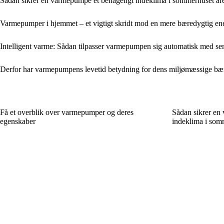
Sådan sikrer en varmepumpe et behageligt indeklima i sommerhuset åre
Varmepumper i hjemmet – et vigtigt skridt mod en mere bæredygtig en
Intelligent varme: Sådan tilpasser varmepumpen sig automatisk med sen
Derfor har varmepumpens levetid betydning for dens miljømæssige bæ
Få et overblik over varmepumper og deres
Sådan sikrer en
egenskaber
indeklima i somm