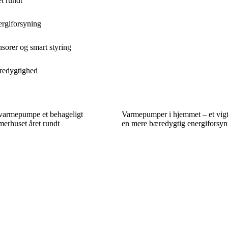
t rundt
ergiforsyning
sorer og smart styring
redygtighed
 varmepumpe et behageligt
Varmepumper i hjemmet – et vigt
erhuset året rundt
en mere bæredygtig energiforsyn