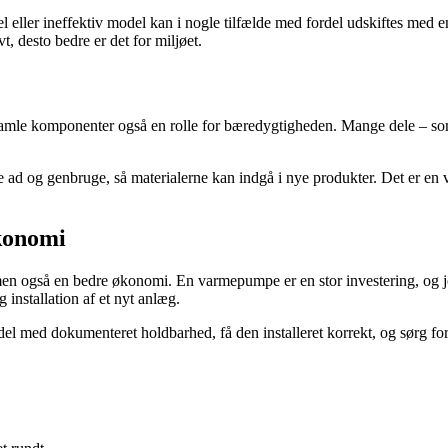
 eller ineffektiv model kan i nogle tilfælde med fordel udskiftes med e
, desto bedre er det for miljøet.
e gamle komponenter også en rolle for bæredygtigheden. Mange dele – s
le ad og genbruge, så materialerne kan indgå i nye produkter. Det er en
økonomi
 men også en bedre økonomi. En varmepumpe er en stor investering, og jo
installation af et nyt anlæg.
el med dokumenteret holdbarhed, få den installeret korrekt, og sørg for