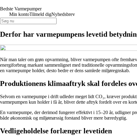
Bedste Varmepumper
Min konto
Tilmeld dig
Nyhedsbrev
Derfor har varmepumpens levetid betydnin
Når man taler om grøn opvarmning, bliver varmepumpen ofte fremhævet 
energiforbrug markant sammenlignet med traditionelle opvarmningsform
en varmepumpe holder, desto bedre er dens samlede miljøregnskab.
Produktionens klimaaftryk skal fordeles o
Selvom en varmepumpe i drift udleder meget lidt CO₂, kræver produktione
varmepumpen kun holder i få år, bliver dette aftryk fordelt over en ko
En varmepumpe, der derimod fungerer effektivt i 15–20 år, udligner prod
både økonomisk og miljømæssig forstand bliver mere bæredygtig.
Vedligeholdelse forlænger levetiden