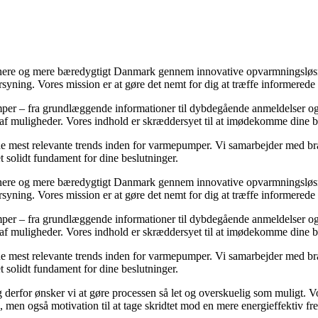
ere og mere bæredygtigt Danmark gennem innovative opvarmningsløsning
rsyning. Vores mission er at gøre det nemt for dig at træffe informered
mper – fra grundlæggende informationer til dybdegående anmeldelser og
af muligheder. Vores indhold er skræddersyet til at imødekomme dine beh
 de mest relevante trends inden for varmepumper. Vi samarbejder med bra
t solidt fundament for dine beslutninger.
ere og mere bæredygtigt Danmark gennem innovative opvarmningsløsning
rsyning. Vores mission er at gøre det nemt for dig at træffe informered
mper – fra grundlæggende informationer til dybdegående anmeldelser og
af muligheder. Vores indhold er skræddersyet til at imødekomme dine beh
 de mest relevante trends inden for varmepumper. Vi samarbejder med bra
t solidt fundament for dine beslutninger.
derfor ønsker vi at gøre processen så let og overskuelig som muligt. Vor
, men også motivation til at tage skridtet mod en mere energieffektiv fr