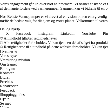
Vores engagement går ud over blot at informere. Vi ønsker at skabe et f
af de mange fordele ved varmepumper. Sammen kan vi bidrage til en b
Hos Bedste Varmepumper er vi drevet af en vision om en energivenlig fre
træffe de bedste valg for dit hjem og vores planet. Velkommen til vore
Del og hjælp
X
Facebook
Instagram
LinkedIn
YouTube
Pin
© Alt indhold tilhører rettighedshaver.
© Alle rettigheder forbeholdes. Vi kan tjene en del af salget fra produk
© Rettighederne til alt indhold på dette website forbeholdes. Vi kan t
Hvem er vi
Vores rejse
Værdier og mission
Om teamet
Bidrag nu
Kontorer
Bidrag
Freebies
Rabatkoder
Feedback
Shoppingguides
Hjælp
Se med
Viden