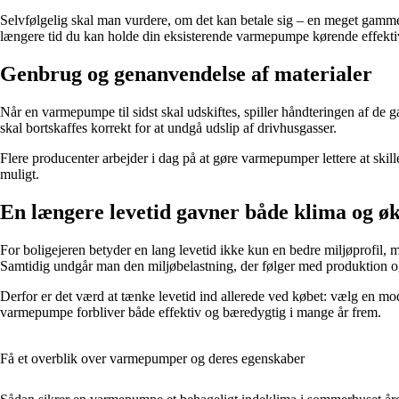
Selvfølgelig skal man vurdere, om det kan betale sig – en meget gammel
længere tid du kan holde din eksisterende varmepumpe kørende effektivt
Genbrug og genanvendelse af materialer
Når en varmepumpe til sidst skal udskiftes, spiller håndteringen af d
skal bortskaffes korrekt for at undgå udslip af drivhusgasser.
Flere producenter arbejder i dag på at gøre varmepumper lettere at skil
muligt.
En længere levetid gavner både klima og 
For boligejeren betyder en lang levetid ikke kun en bedre miljøprofil,
Samtidig undgår man den miljøbelastning, der følger med produktion og 
Derfor er det værd at tænke levetid ind allerede ved købet: vælg en mod
varmepumpe forbliver både effektiv og bæredygtig i mange år frem.
Få et overblik over varmepumper og deres egenskaber