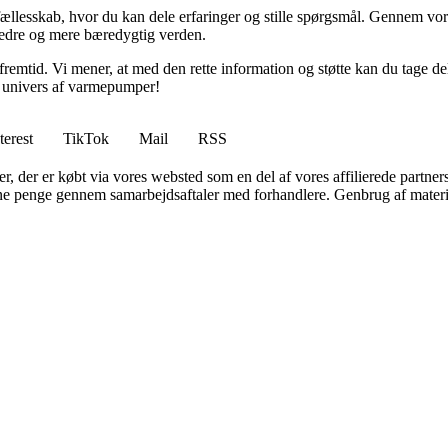
ællesskab, hvor du kan dele erfaringer og stille spørgsmål. Gennem vores
edre og mere bæredygtig verden.
mtid. Vi mener, at med den rette information og støtte kan du tage del i
s univers af varmepumper!
terest
TikTok
Mail
RSS
ter, der er købt via vores websted som en del af vores affilierede partne
jene penge gennem samarbejdsaftaler med forhandlere. Genbrug af materi