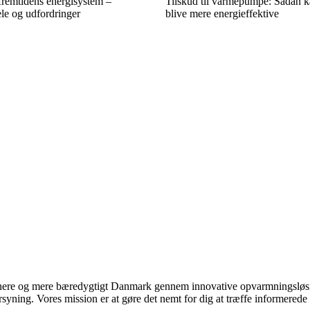
remtidens energisystem –
Tilskud til varmepumpe: Sådan k
ele og udfordringer
blive mere energieffektive
ere og mere bæredygtigt Danmark gennem innovative opvarmningsløsning
rsyning. Vores mission er at gøre det nemt for dig at træffe informered