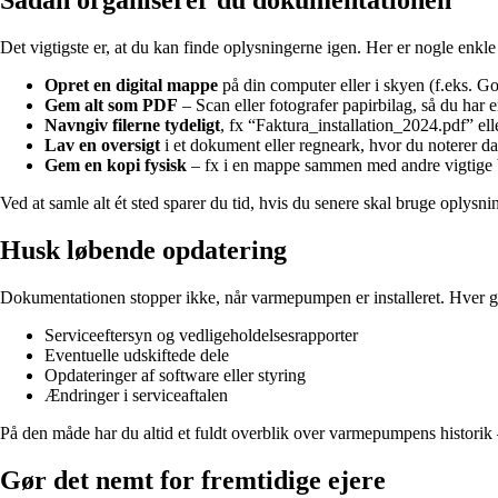
Sådan organiserer du dokumentationen
Det vigtigste er, at du kan finde oplysningerne igen. Her er nogle enkle
Opret en digital mappe
på din computer eller i skyen (f.eks. 
Gem alt som PDF
– Scan eller fotografer papirbilag, så du har e
Navngiv filerne tydeligt
, fx “Faktura_installation_2024.pdf” e
Lav en oversigt
i et dokument eller regneark, hvor du noterer da
Gem en kopi fysisk
– fx i en mappe sammen med andre vigtige b
Ved at samle alt ét sted sparer du tid, hvis du senere skal bruge oplys
Husk løbende opdatering
Dokumentationen stopper ikke, når varmepumpen er installeret. Hver gang
Serviceeftersyn og vedligeholdelsesrapporter
Eventuelle udskiftede dele
Opdateringer af software eller styring
Ændringer i serviceaftalen
På den måde har du altid et fuldt overblik over varmepumpens historik –
Gør det nemt for fremtidige ejere