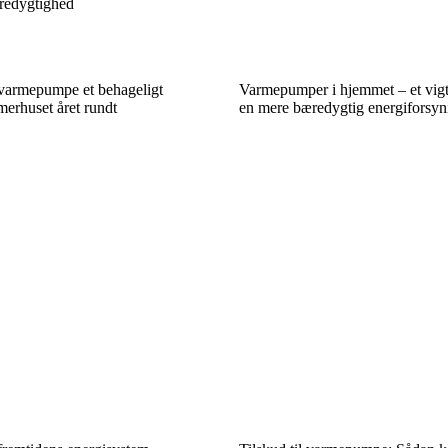
redygtighed
 varmepumpe et behageligt
Varmepumper i hjemmet – et vigt
erhuset året rundt
en mere bæredygtig energiforsyn