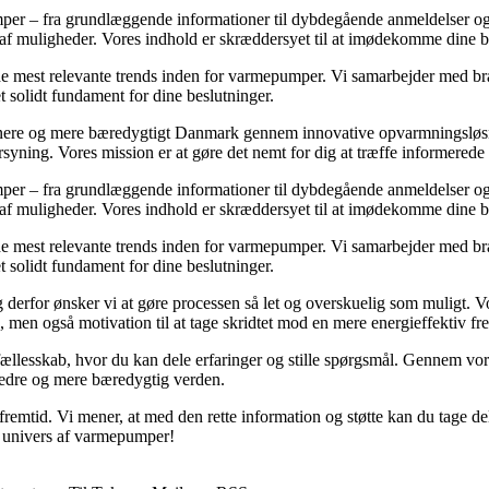
mper – fra grundlæggende informationer til dybdegående anmeldelser og
af muligheder. Vores indhold er skræddersyet til at imødekomme dine beh
 de mest relevante trends inden for varmepumper. Vi samarbejder med bra
t solidt fundament for dine beslutninger.
ere og mere bæredygtigt Danmark gennem innovative opvarmningsløsning
rsyning. Vores mission er at gøre det nemt for dig at træffe informered
mper – fra grundlæggende informationer til dybdegående anmeldelser og
af muligheder. Vores indhold er skræddersyet til at imødekomme dine beh
 de mest relevante trends inden for varmepumper. Vi samarbejder med bra
t solidt fundament for dine beslutninger.
derfor ønsker vi at gøre processen så let og overskuelig som muligt. Vor
, men også motivation til at tage skridtet mod en mere energieffektiv fr
ællesskab, hvor du kan dele erfaringer og stille spørgsmål. Gennem vores
edre og mere bæredygtig verden.
mtid. Vi mener, at med den rette information og støtte kan du tage del i
s univers af varmepumper!