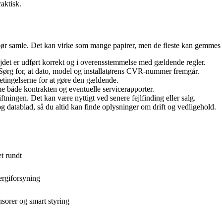
aktisk.
r samle. Det kan virke som mange papirer, men de fleste kan gemmes d
bejdet er udført korrekt og i overensstemmelse med gældende regler.
ørg for, at dato, model og installatørens CVR-nummer fremgår.
tingelserne for at gøre den gældende.
e både kontrakten og eventuelle servicerapporter.
ftningen. Det kan være nyttigt ved senere fejlfinding eller salg.
datablad, så du altid kan finde oplysninger om drift og vedligehold.
t rundt
ergiforsyning
sorer og smart styring