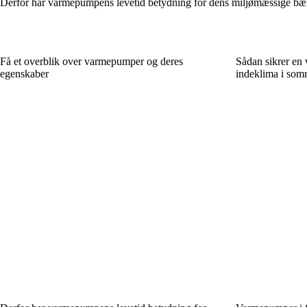
Derfor har varmepumpens levetid betydning for dens miljømæssige bæ
Få et overblik over varmepumper og deres
Sådan sikrer en
egenskaber
indeklima i somm