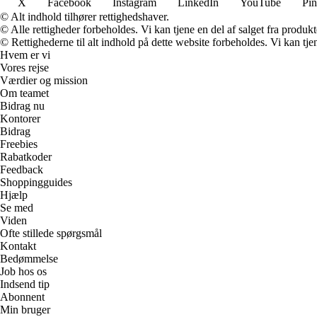
X
Facebook
Instagram
LinkedIn
YouTube
Pin
© Alt indhold tilhører rettighedshaver.
© Alle rettigheder forbeholdes. Vi kan tjene en del af salget fra produk
© Rettighederne til alt indhold på dette website forbeholdes. Vi kan t
Hvem er vi
Vores rejse
Værdier og mission
Om teamet
Bidrag nu
Kontorer
Bidrag
Freebies
Rabatkoder
Feedback
Shoppingguides
Hjælp
Se med
Viden
Ofte stillede spørgsmål
Kontakt
Bedømmelse
Job hos os
Indsend tip
Abonnent
Min bruger