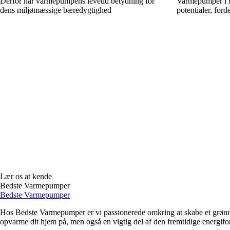
Derfor har varmepumpens levetid betydning for
Varmepumper i f
dens miljømæssige bæredygtighed
potentialer, ford
Lær os at kende
Bedste Varmepumper
Bedste Varmepumper
Hos Bedste Varmepumper er vi passionerede omkring at skabe et grønn
opvarme dit hjem på, men også en vigtig del af den fremtidige energifo