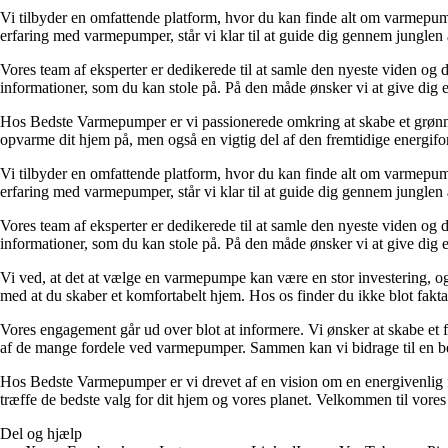
Vi tilbyder en omfattende platform, hvor du kan finde alt om varmepu
erfaring med varmepumper, står vi klar til at guide dig gennem junglen 
Vores team af eksperter er dedikerede til at samle den nyeste viden og
informationer, som du kan stole på. På den måde ønsker vi at give dig e
Hos Bedste Varmepumper er vi passionerede omkring at skabe et grønn
opvarme dit hjem på, men også en vigtig del af den fremtidige energifo
Vi tilbyder en omfattende platform, hvor du kan finde alt om varmepu
erfaring med varmepumper, står vi klar til at guide dig gennem junglen 
Vores team af eksperter er dedikerede til at samle den nyeste viden og
informationer, som du kan stole på. På den måde ønsker vi at give dig e
Vi ved, at det at vælge en varmepumpe kan være en stor investering, og 
med at du skaber et komfortabelt hjem. Hos os finder du ikke blot fakta
Vores engagement går ud over blot at informere. Vi ønsker at skabe et f
af de mange fordele ved varmepumper. Sammen kan vi bidrage til en b
Hos Bedste Varmepumper er vi drevet af en vision om en energivenlig fre
træffe de bedste valg for dit hjem og vores planet. Velkommen til vore
Del og hjælp