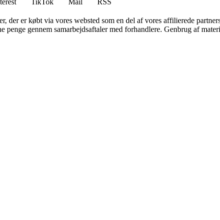
terest
TikTok
Mail
RSS
ter, der er købt via vores websted som en del af vores affilierede partne
jene penge gennem samarbejdsaftaler med forhandlere. Genbrug af materi