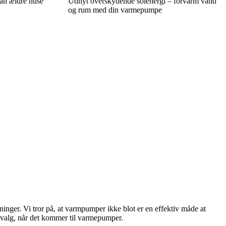
an ældre huse
Udnyt overskydende solenergi – forvarm vand
og rum med din varmepumpe
er. Vi tror på, at varmpumper ikke blot er en effektiv måde at
e valg, når det kommer til varmepumper.