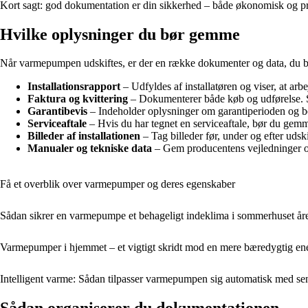
Kort sagt: god dokumentation er din sikkerhed – både økonomisk og pr
Hvilke oplysninger du bør gemme
Når varmepumpen udskiftes, er der en række dokumenter og data, du bø
Installationsrapport
– Udfyldes af installatøren og viser, at ar
Faktura og kvittering
– Dokumenterer både køb og udførelse. S
Garantibevis
– Indeholder oplysninger om garantiperioden og be
Serviceaftale
– Hvis du har tegnet en serviceaftale, bør du gemm
Billeder af installationen
– Tag billeder før, under og efter udski
Manualer og tekniske data
– Gem producentens vejledninger og 
Få et overblik over varmepumper og deres egenskaber
Sådan sikrer en varmepumpe et behageligt indeklima i sommerhuset åre
Varmepumper i hjemmet – et vigtigt skridt mod en mere bæredygtig en
Intelligent varme: Sådan tilpasser varmepumpen sig automatisk med sen