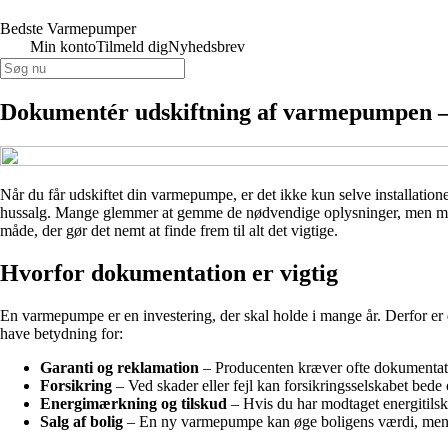
Bedste Varmepumper
Min konto
Tilmeld dig
Nyhedsbrev
Dokumentér udskiftning af varmepumpen – 
Når du får udskiftet din varmepumpe, er det ikke kun selve installatione
hussalg. Mange glemmer at gemme de nødvendige oplysninger, men med li
måde, der gør det nemt at finde frem til alt det vigtige.
Hvorfor dokumentation er vigtig
En varmepumpe er en investering, der skal holde i mange år. Derfor er 
have betydning for:
Garanti og reklamation
– Producenten kræver ofte dokumentation
Forsikring
– Ved skader eller fejl kan forsikringsselskabet bede om
Energimærkning og tilskud
– Hvis du har modtaget energitils
Salg af bolig
– En ny varmepumpe kan øge boligens værdi, men ku